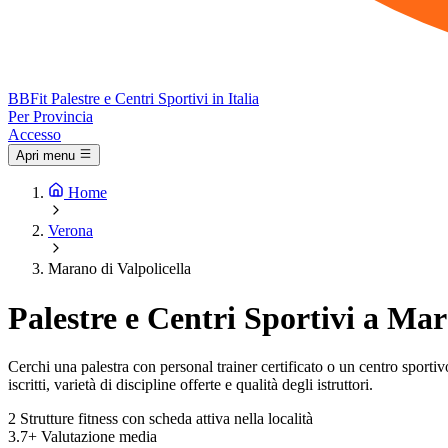
BB
Fit
Palestre e Centri Sportivi in Italia
Per Provincia
Accesso
Apri menu
Home
Verona
Marano di Valpolicella
Palestre e Centri Sportivi a Mar
Cerchi una palestra con personal trainer certificato o un centro sportivo
iscritti, varietà di discipline offerte e qualità degli istruttori.
2
Strutture fitness con scheda attiva nella località
3.7+
Valutazione media