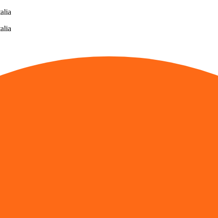
alia
alia