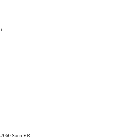
i
, 37060 Sona VR