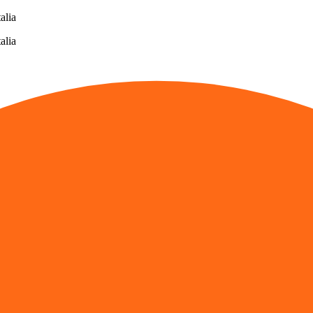
alia
alia