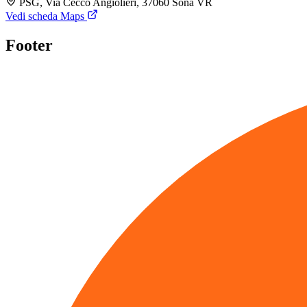
PSG, Via Cecco Angiolieri, 37060 Sona VR
Vedi scheda Maps
Footer