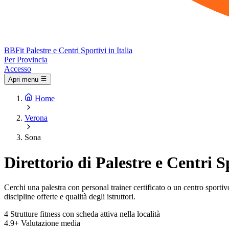
BB
Fit
Palestre e Centri Sportivi in Italia
Per Provincia
Accesso
Apri menu
Home
Verona
Sona
Direttorio di Palestre e Centri S
Cerchi una palestra con personal trainer certificato o un centro sportivo 
discipline offerte e qualità degli istruttori.
4
Strutture fitness con scheda attiva nella località
4.9+
Valutazione media