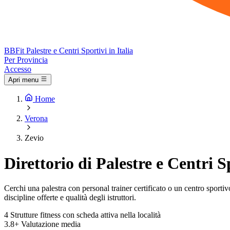
BB
Fit
Palestre e Centri Sportivi in Italia
Per Provincia
Accesso
Apri menu
Home
Verona
Zevio
Direttorio di Palestre e Centri S
Cerchi una palestra con personal trainer certificato o un centro sportivo 
discipline offerte e qualità degli istruttori.
4
Strutture fitness con scheda attiva nella località
3.8+
Valutazione media