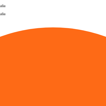
alia
alia