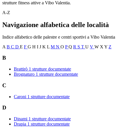
strutture fitness attive a Vibo Valentia.
A-Z
Navigazione alfabetica delle località
Indice alfabetico delle palestre e centri sportivi a Vibo Valentia
A
B
C
D
E
F
G
H
I
J
K
L
M
N
O
P
Q
R
S
T
U
V
W
X
Y
Z
B
Brattirò
1 strutture documentate
Brognaturo
1 strutture documentate
C
Caroni
1 strutture documentate
D
Dinami
1 strutture documentate
Drapia
1 strutture documentate