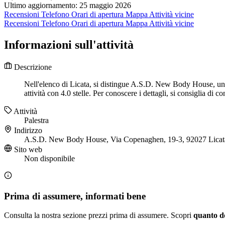
Ultimo aggiornamento: 25 maggio 2026
Recensioni
Telefono
Orari di apertura
Mappa
Attività vicine
Recensioni
Telefono
Orari di apertura
Mappa
Attività vicine
Informazioni sull'attività
Descrizione
Nell'elenco di Licata, si distingue A.S.D. New Body House, un'i
attività con 4.0 stelle. Per conoscere i dettagli, si consiglia d
Attività
Palestra
Indirizzo
A.S.D. New Body House, Via Copenaghen, 19-3, 92027 Lica
Sito web
Non disponibile
Prima di assumere, informati bene
Consulta la nostra sezione prezzi prima di assumere. Scopri
quanto d