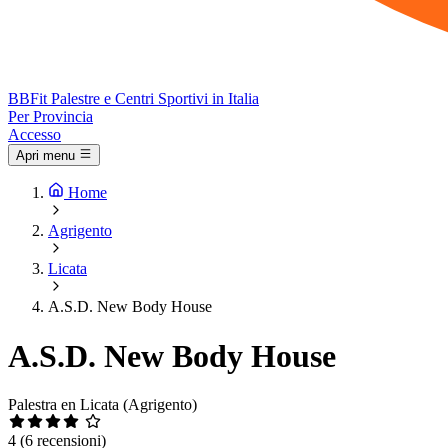
BB
Fit
Palestre e Centri Sportivi in Italia
Per Provincia
Accesso
Apri menu
Home
Agrigento
Licata
A.S.D. New Body House
A.S.D. New Body House
Palestra en Licata (Agrigento)
4
(6 recensioni)