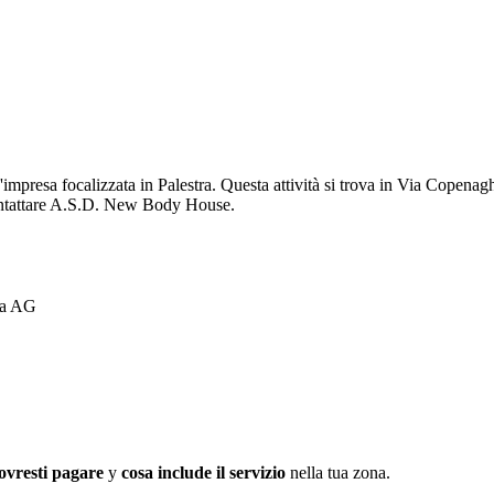
mpresa focalizzata in Palestra. Questa attività si trova in Via Copenag
i contattare A.S.D. New Body House.
ta AG
ovresti pagare
y
cosa include il servizio
nella tua zona.