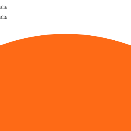
alia
alia