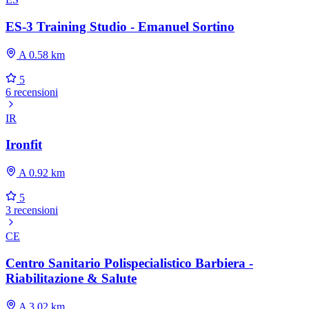
ES-3 Training Studio - Emanuel Sortino
A 0.58 km
5
6 recensioni
IR
Ironfit
A 0.92 km
5
3 recensioni
CE
Centro Sanitario Polispecialistico Barbiera -
Riabilitazione & Salute
A 3.02 km