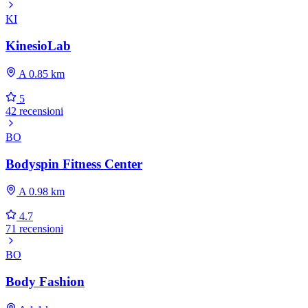
KI
KinesioLab
A 0.85 km
5
42 recensioni
BO
Bodyspin Fitness Center
A 0.98 km
4.7
71 recensioni
BO
Body Fashion