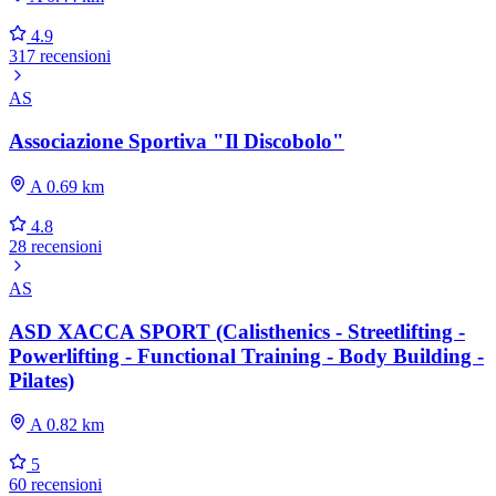
4.9
317 recensioni
AS
Associazione Sportiva "Il Discobolo"
A 0.69 km
4.8
28 recensioni
AS
ASD XACCA SPORT (Calisthenics - Streetlifting -
Powerlifting - Functional Training - Body Building -
Pilates)
A 0.82 km
5
60 recensioni