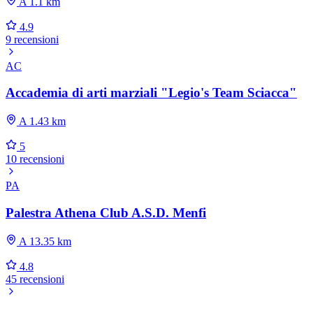
A 1.1 km
4.9
9 recensioni
AC
Accademia di arti marziali "Legio's Team Sciacca"
A 1.43 km
5
10 recensioni
PA
Palestra Athena Club A.S.D. Menfi
A 13.35 km
4.8
45 recensioni