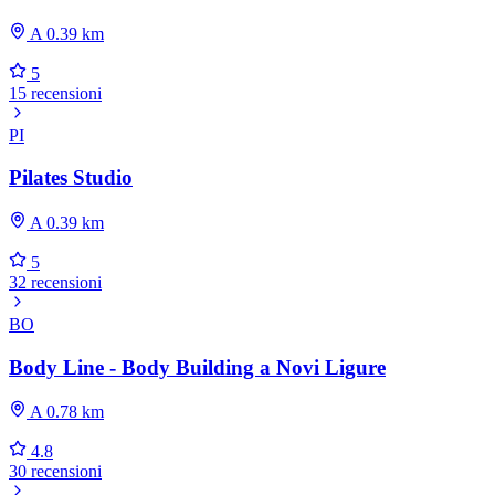
A 0.39 km
5
15 recensioni
PI
Pilates Studio
A 0.39 km
5
32 recensioni
BO
Body Line - Body Building a Novi Ligure
A 0.78 km
4.8
30 recensioni