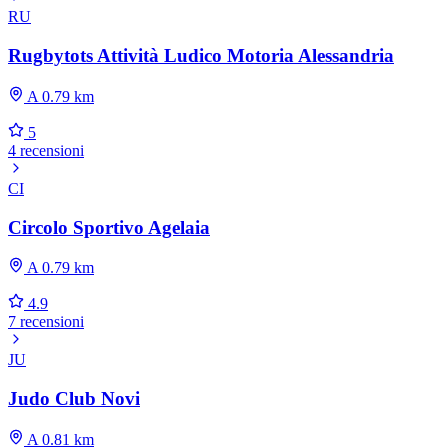
RU
Rugbytots Attività Ludico Motoria Alessandria
A 0.79 km
5
4 recensioni
CI
Circolo Sportivo Agelaia
A 0.79 km
4.9
7 recensioni
JU
Judo Club Novi
A 0.81 km