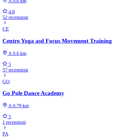
A 0.6 km
4.8
52 recensioni
CE
Centro Yoga asd Focus Movement Training
A 0.6 km
5
57 recensioni
GO
Go Pole Dance Academy
A 0.79 km
5
1 recensioni
PA