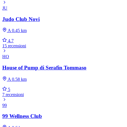
JU
Judo Club Novi
A 0.45 km
4.7
15 recensioni
HO
House of Pump di Serafin Tommaso
A 0.58 km
5
7 recensioni
99
99 Wellness Club