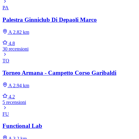
PA
Palestra Ginniclub Di Depaoli Marco
A 2.82 km
4.8
30 recensioni
TO
Torneo Armana - Campetto Corso Garibaldi
A 2.94 km
4.2
5 recensioni
FU
Functional Lab
A 3.2 km