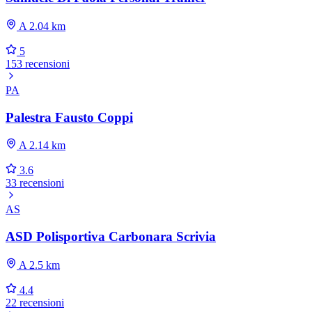
A 2.04 km
5
153 recensioni
PA
Palestra Fausto Coppi
A 2.14 km
3.6
33 recensioni
AS
ASD Polisportiva Carbonara Scrivia
A 2.5 km
4.4
22 recensioni