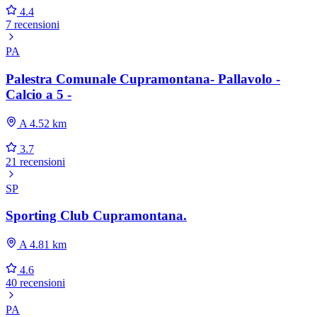
4.4
7 recensioni
PA
Palestra Comunale Cupramontana- Pallavolo -
Calcio a 5 -
A 4.52 km
3.7
21 recensioni
SP
Sporting Club Cupramontana.
A 4.81 km
4.6
40 recensioni
PA