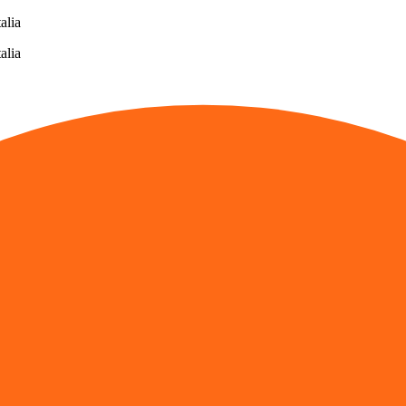
alia
alia