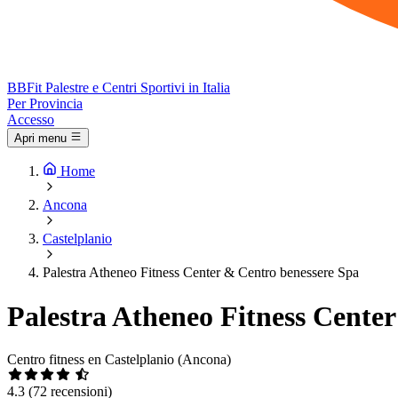
BB
Fit
Palestre e Centri Sportivi in Italia
Per Provincia
Accesso
Apri menu
Home
Ancona
Castelplanio
Palestra Atheneo Fitness Center & Centro benessere Spa
Palestra Atheneo Fitness Cente
Centro fitness en Castelplanio (Ancona)
4.3
(72 recensioni)