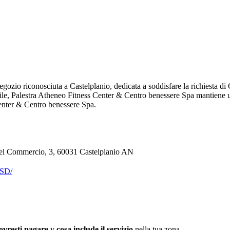
zio riconosciuta a Castelplanio, dedicata a soddisfare la richiesta di Ce
bile, Palestra Atheneo Fitness Center & Centro benessere Spa mantiene 
Center & Centro benessere Spa.
del Commercio, 3, 60031 Castelplanio AN
SD/
ovresti pagare
y
cosa include il servizio
nella tua zona.