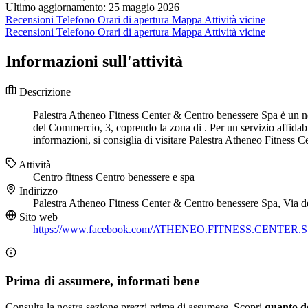
Ultimo aggiornamento: 25 maggio 2026
Recensioni
Telefono
Orari di apertura
Mappa
Attività vicine
Recensioni
Telefono
Orari di apertura
Mappa
Attività vicine
Informazioni sull'attività
Descrizione
Palestra Atheneo Fitness Center & Centro benessere Spa è un nego
del Commercio, 3, coprendo la zona di . Per un servizio affida
informazioni, si consiglia di visitare Palestra Atheneo Fitness 
Attività
Centro fitness
Centro benessere e spa
Indirizzo
Palestra Atheneo Fitness Center & Centro benessere Spa, Via 
Sito web
https://www.facebook.com/ATHENEO.FITNESS.CENTER.S
Prima di assumere, informati bene
Consulta la nostra sezione prezzi prima di assumere. Scopri
quanto d