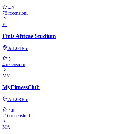
4.5
78 recensioni
FI
Finis Africae Studium
A 1.64 km
5
4 recensioni
MY
MyFitnessClub
A 1.68 km
4.8
216 recensioni
MA