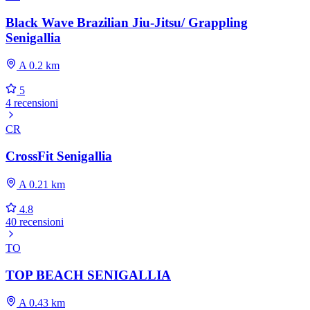
Black Wave Brazilian Jiu-Jitsu/ Grappling
Senigallia
A 0.2 km
5
4 recensioni
CR
CrossFit Senigallia
A 0.21 km
4.8
40 recensioni
TO
TOP BEACH SENIGALLIA
A 0.43 km