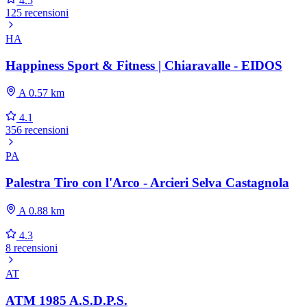
4.5
125 recensioni
HA
Happiness Sport & Fitness | Chiaravalle - EIDOS
A 0.57 km
4.1
356 recensioni
PA
Palestra Tiro con l'Arco - Arcieri Selva Castagnola
A 0.88 km
4.3
8 recensioni
AT
ATM 1985 A.S.D.P.S.