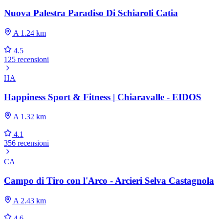
Nuova Palestra Paradiso Di Schiaroli Catia
A 1.24 km
4.5
125 recensioni
HA
Happiness Sport & Fitness | Chiaravalle - EIDOS
A 1.32 km
4.1
356 recensioni
CA
Campo di Tiro con l'Arco - Arcieri Selva Castagnola
A 2.43 km
4.6