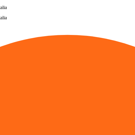
alia
alia