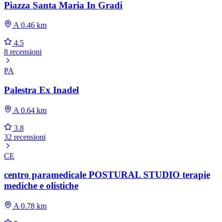
Piazza Santa Maria In Gradi
A 0.46 km
4.5
8 recensioni
PA
Palestra Ex Inadel
A 0.64 km
3.8
32 recensioni
CE
centro paramedicale POSTURAL STUDIO terapie
mediche e olistiche
A 0.78 km