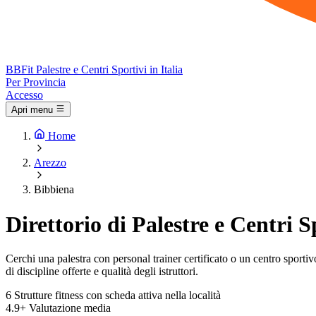
BB
Fit
Palestre e Centri Sportivi in Italia
Per Provincia
Accesso
Apri menu
Home
Arezzo
Bibbiena
Direttorio di Palestre e Centri 
Cerchi una palestra con personal trainer certificato o un centro sportivo 
di discipline offerte e qualità degli istruttori.
6
Strutture fitness con scheda attiva nella località
4.9+
Valutazione media