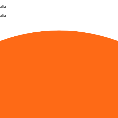
alia
alia