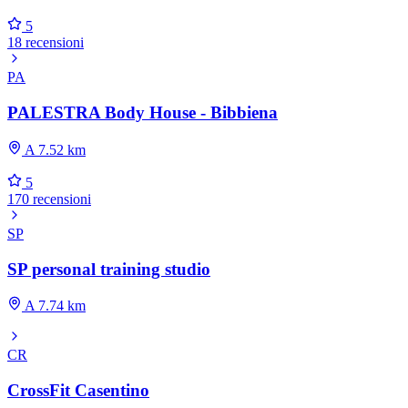
5
18 recensioni
PA
PALESTRA Body House - Bibbiena
A 7.52 km
5
170 recensioni
SP
SP personal training studio
A 7.74 km
CR
CrossFit Casentino