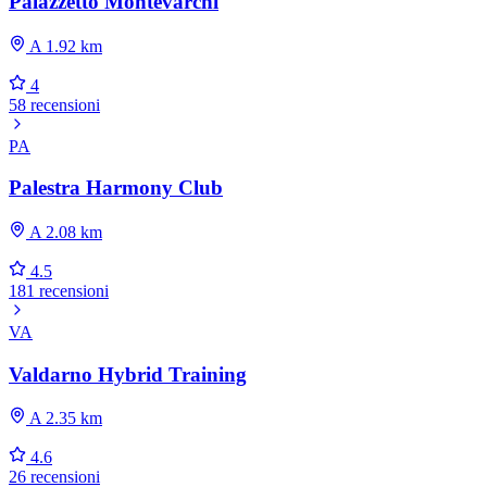
Palazzetto Montevarchi
A 1.92 km
4
58 recensioni
PA
Palestra Harmony Club
A 2.08 km
4.5
181 recensioni
VA
Valdarno Hybrid Training
A 2.35 km
4.6
26 recensioni