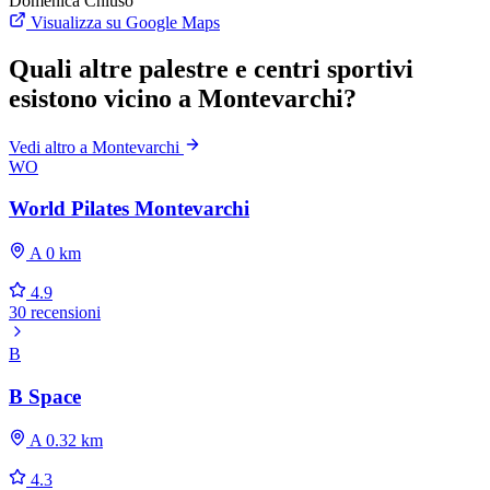
Domenica
Chiuso
Visualizza su Google Maps
Quali altre palestre e centri sportivi
esistono vicino a Montevarchi?
Vedi altro a Montevarchi
WO
World Pilates Montevarchi
A 0 km
4.9
30 recensioni
B
B Space
A 0.32 km
4.3