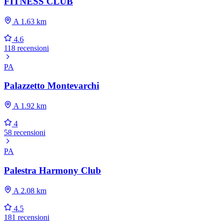
FITNESS CLUB
A 1.63 km
4.6
118 recensioni
PA
Palazzetto Montevarchi
A 1.92 km
4
58 recensioni
PA
Palestra Harmony Club
A 2.08 km
4.5
181 recensioni