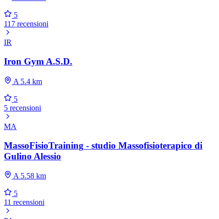
5
117 recensioni
IR
Iron Gym A.S.D.
A 5.4 km
5
5 recensioni
MA
MassoFisioTraining - studio Massofisioterapico di
Gulino Alessio
A 5.58 km
5
11 recensioni