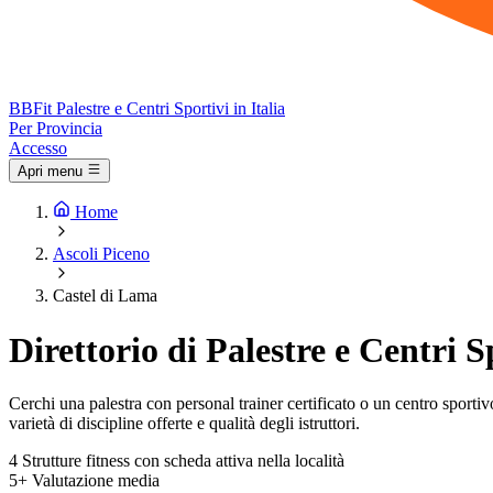
BB
Fit
Palestre e Centri Sportivi in Italia
Per Provincia
Accesso
Apri menu
Home
Ascoli Piceno
Castel di Lama
Direttorio di Palestre e Centri 
Cerchi una palestra con personal trainer certificato o un centro sportivo 
varietà di discipline offerte e qualità degli istruttori.
4
Strutture fitness con scheda attiva nella località
5+
Valutazione media