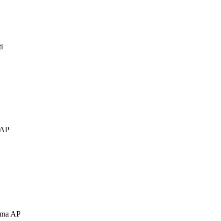
i
 AP
Lama AP