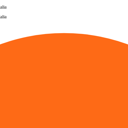
alia
alia