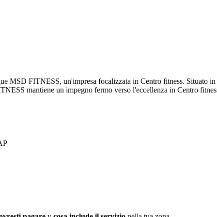
tingue MSD FITNESS, un'impresa focalizzata in Centro fitness. Situato
 FITNESS mantiene un impegno fermo verso l'eccellenza in Centro fitnes
 AP
ovresti pagare
y
cosa include il servizio
nella tua zona.