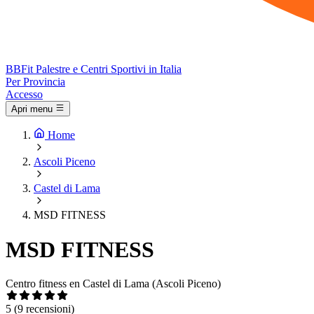
BB
Fit
Palestre e Centri Sportivi in Italia
Per Provincia
Accesso
Apri menu
Home
Ascoli Piceno
Castel di Lama
MSD FITNESS
MSD FITNESS
Centro fitness en Castel di Lama (Ascoli Piceno)
5
(9 recensioni)