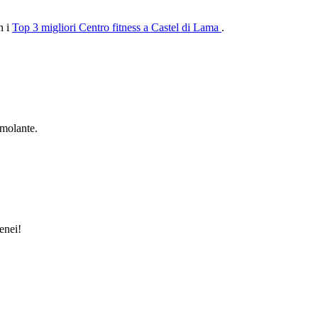
n i
Top 3 migliori Centro fitness a Castel di Lama
.
imolante.
enei!