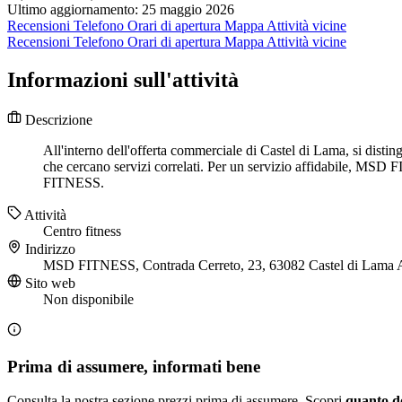
Ultimo aggiornamento: 25 maggio 2026
Recensioni
Telefono
Orari di apertura
Mappa
Attività vicine
Recensioni
Telefono
Orari di apertura
Mappa
Attività vicine
Informazioni sull'attività
Descrizione
All'interno dell'offerta commerciale di Castel di Lama, si dis
che cercano servizi correlati. Per un servizio affidabile, MSD
FITNESS.
Attività
Centro fitness
Indirizzo
MSD FITNESS, Contrada Cerreto, 23, 63082 Castel di Lama
Sito web
Non disponibile
Prima di assumere, informati bene
Consulta la nostra sezione prezzi prima di assumere. Scopri
quanto d