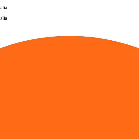
alia
alia