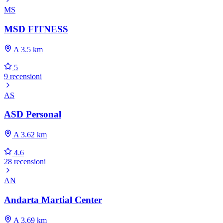
MS
MSD FITNESS
A 3.5 km
5
9 recensioni
AS
ASD Personal
A 3.62 km
4.6
28 recensioni
AN
Andarta Martial Center
A 3.69 km