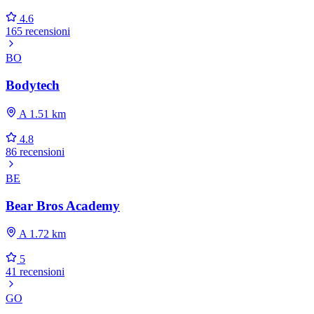
4.6
165 recensioni
BO
Bodytech
A 1.51 km
4.8
86 recensioni
BE
Bear Bros Academy
A 1.72 km
5
41 recensioni
GO