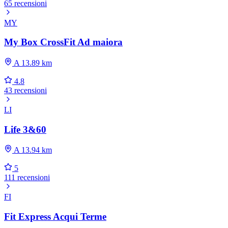
65 recensioni
MY
My Box CrossFit Ad maiora
A 13.89 km
4.8
43 recensioni
LI
Life 3&60
A 13.94 km
5
111 recensioni
FI
Fit Express Acqui Terme