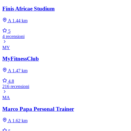
Finis Africae Studium
A 1.44 km
5
4 recensioni
MY
MyFitnessClub
A 1.47 km
4.8
216 recensioni
MA
Marco Papa Personal Trainer
A 1.62 km