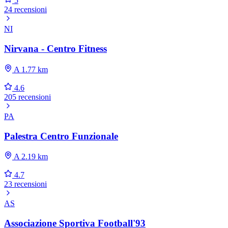
5
24 recensioni
NI
Nirvana - Centro Fitness
A 1.77 km
4.6
205 recensioni
PA
Palestra Centro Funzionale
A 2.19 km
4.7
23 recensioni
AS
Associazione Sportiva Football'93