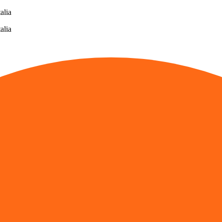
alia
alia