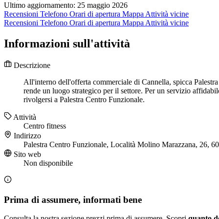
Ultimo aggiornamento: 25 maggio 2026
Recensioni
Telefono
Orari di apertura
Mappa
Attività vicine
Recensioni
Telefono
Orari di apertura
Mappa
Attività vicine
Informazioni sull'attività
Descrizione
All'interno dell'offerta commerciale di Cannella, spicca Palest
rende un luogo strategico per il settore. Per un servizio affida
rivolgersi a Palestra Centro Funzionale.
Attività
Centro fitness
Indirizzo
Palestra Centro Funzionale, Località Molino Marazzana, 26, 
Sito web
Non disponibile
Prima di assumere, informati bene
Consulta la nostra sezione prezzi prima di assumere. Scopri
quanto d