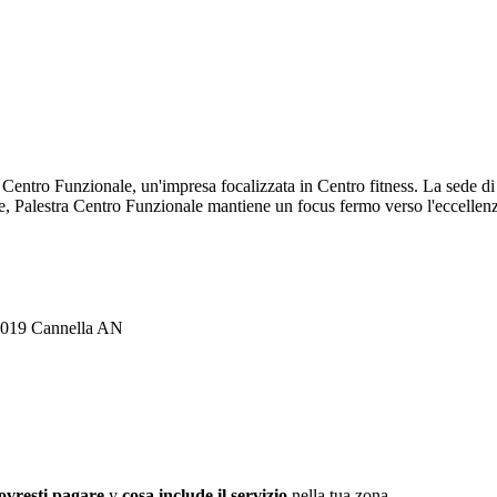
ra Centro Funzionale, un'impresa focalizzata in Centro fitness. La sede 
bile, Palestra Centro Funzionale mantiene un focus fermo verso l'eccellen
60019 Cannella AN
ovresti pagare
y
cosa include il servizio
nella tua zona.