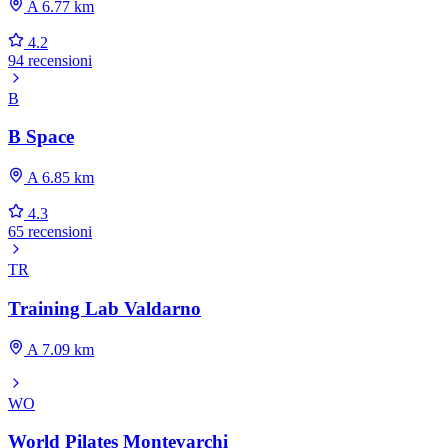
A 6.77 km
4.2
94 recensioni
B
B Space
A 6.85 km
4.3
65 recensioni
TR
Training Lab Valdarno
A 7.09 km
WO
World Pilates Montevarchi